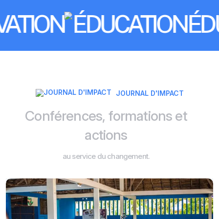
ON
ÉDUCA
JOURNAL D'IMPACT
C
o
n
f
é
r
e
n
c
e
s
,
f
o
r
m
a
t
i
o
n
s
e
t
a
c
t
i
o
n
s
a
u
s
e
r
v
i
c
e
d
u
c
h
a
n
g
e
m
e
n
t
.