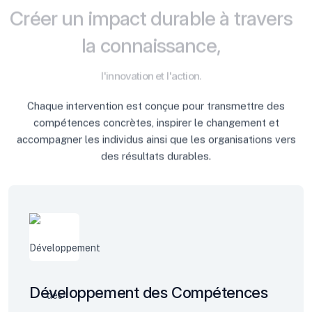
C
r
é
e
r
u
n
i
m
p
a
c
t
d
u
r
a
b
l
e
à
t
r
a
v
e
r
s
l
a
c
o
n
n
a
i
s
s
a
n
c
e
,
l
'
i
n
n
o
v
a
t
i
o
n
e
t
l
'
a
c
t
i
o
n
.
Chaque intervention est conçue pour transmettre des
compétences concrètes, inspirer le changement et
accompagner les individus ainsi que les organisations vers
des résultats durables.
Développement des Compétences