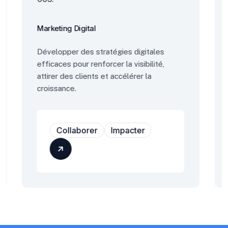
Marketing Digital
Édu
Développer des stratégies digitales
Ren
efficaces pour renforcer la visibilité,
grâ
attirer des clients et accélérer la
favo
croissance.
l'em
Collaborer
Impacter