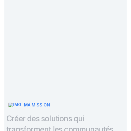
MA MISSION
C
r
é
e
r
d
e
s
s
o
l
u
t
i
o
n
s
q
u
i
t
r
a
n
s
f
o
r
m
e
n
t
l
e
s
c
o
m
m
u
n
a
u
t
é
s
.