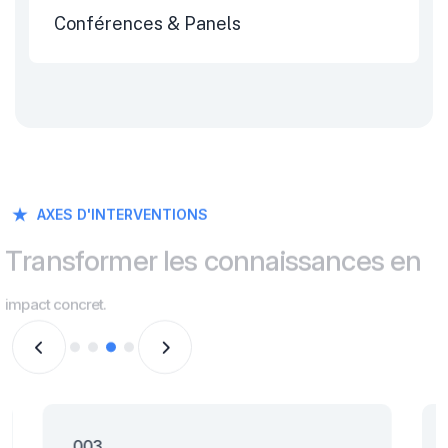
Conférences & Panels
AXES D'INTERVENTIONS
T
r
a
n
s
f
o
r
m
e
r
l
e
s
c
o
n
n
a
i
s
s
a
n
c
e
s
e
n
i
m
p
a
c
t
c
o
n
c
r
e
t
.
003.
004