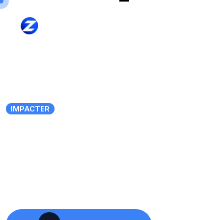
IMPACTER
PAR LA CONNAISSANCE
C
a
t
a
l
y
s
e
u
r
d
'
I
m
p
a
c
t
.
J'accompagne les individus, les organisations et les
communautés à créer un impact durable grâce à la
formation, l'innovation et le numérique.