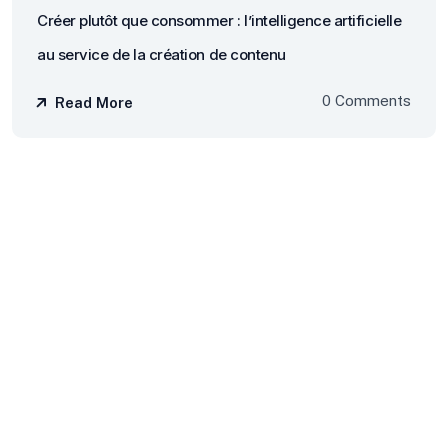
Créer plutôt que consommer : l’intelligence artificielle
au service de la création de contenu
0 Comments
Read More
N
e
w
s
l
e
t
t
e
r
R
e
s
t
e
r
C
o
n
n
e
c
t
é
Recevez mes derniers articles,
conférences et ressources directement