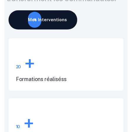
Mes Interventions
+
26
Formations réaliséss
+
13